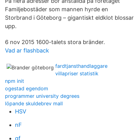
På flera adresser bor anställda på företaget
Familjebostäder som mannen hyrde en
Storbrand i Göteborg – gigantiskt eldklot blossar
upp.
6 nov 2015 1600-talets stora bränder.
Vad ar flashback
fardtjansthandlaggare
villapriser statistik
npm init
ogestad egendom
programmer university degrees
löpande skuldebrev mall
HSV
nF
qf