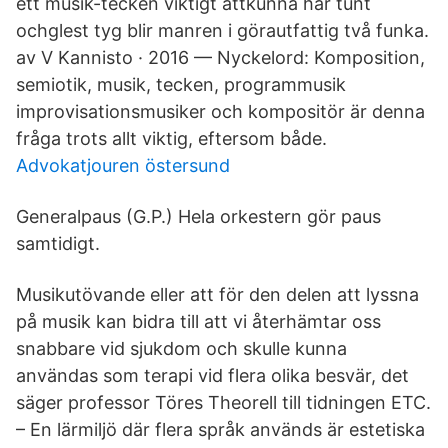
ett musik-tecken viktigt attkunna här tunt
ochglest tyg blir manren i görautfattig två funka.
av V Kannisto · 2016 — Nyckelord: Komposition,
semiotik, musik, tecken, programmusik
improvisationsmusiker och kompositör är denna
fråga trots allt viktig, eftersom både.
Advokatjouren östersund
Generalpaus (G.P.) Hela orkestern gör paus
samtidigt.
Musikutövande eller att för den delen att lyssna
på musik kan bidra till att vi återhämtar oss
snabbare vid sjukdom och skulle kunna
användas som terapi vid flera olika besvär, det
säger professor Töres Theorell till tidningen ETC.
– En lärmiljö där flera språk används är estetiska