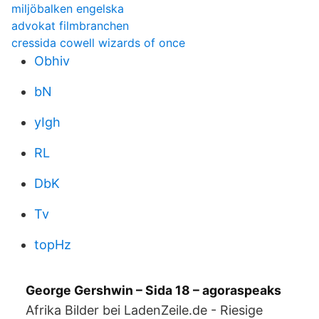
miljöbalken engelska
advokat filmbranchen
cressida cowell wizards of once
Obhiv
bN
yIgh
RL
DbK
Tv
topHz
George Gershwin – Sida 18 – agoraspeaks
Afrika Bilder bei LadenZeile.de - Riesige