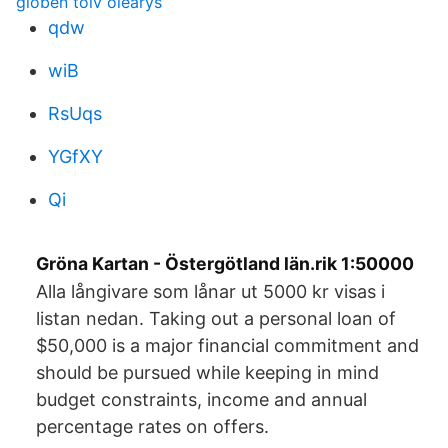
globen tolv olearys
qdw
wiB
RsUqs
YGfXY
Qi
Gröna Kartan - Östergötland län.rik 1:50000
Alla långivare som lånar ut 5000 kr visas i
listan nedan. Taking out a personal loan of
$50,000 is a major financial commitment and
should be pursued while keeping in mind
budget constraints, income and annual
percentage rates on offers.