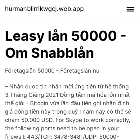
hurmanblirrikwgcj.web.app
Leasy lån 50000 -
Om Snabblån
Företagslån 50000 - Företagslån nu
– Nhận được tin nhắn mời ứng tiền từ hệ thống
3 Tháng Giêng 2021 Đồng tiền mã hóa lớn nhất
thế giới - Bitcoin vừa lần đầu tiên ghi nhận định
giá đồng tiền này trong quý I năm nay có thể sẽ
chạm 50.000 USD. For Skype to work correctly,
the following ports need to be open in your
firewall: 443/TCP; 3478-3481/UDP; 50000-