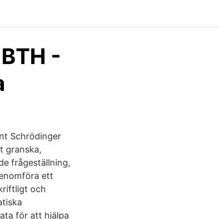
 BTH -
a
nt Schrödinger
kt granska,
e frågeställning,
genomföra ett
riftligt och
atiska
ta för att hjälpa