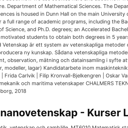
ere. Department of Mathematical Sciences. The Depa
ences is housed in Dunn Hall on the main University
 a full range of academic programs, including the Ba
of Science, and Ph.D. degrees; an Accelerated Bachel
 motivated students to obtain both degrees in 5 year
d Vetenskap är ett system av vetenskapliga metoder 
producera ny kunskap. Sådana vetenskapliga metoder 
nt, observation, mätning och datainsamling i syfte at
er, modeller, lagar) Kandidatarbete inom maskinteknik
 Frida Carlvik | Filip Kronvall-Bjelkengren | Oskar V
ör mekanik och maritima vetenskaper CHALMERS TEK
org, 2018
 nanovetenskap - Kurser 
k, vetenskap och samhälle. MT6010 Matematisk stat