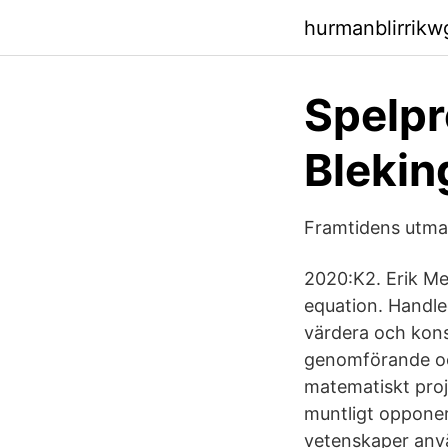
hurmanblirrikw
Spelpr
Blekin
Framtidens utma
2020:K2. Erik Me
equation. Handled
värdera och kons
genomförande och
matematiskt proje
muntligt opponer
vetenskaper anvä