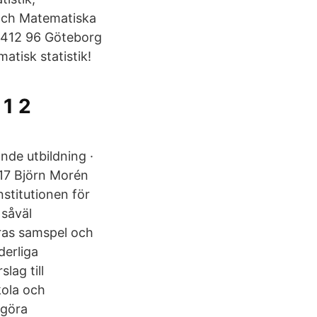
 och Matematiska
t 412 96 Göteborg
atisk statistik!
1 2
de utbildning ·
017 Björn Morén
nstitutionen för
 såväl
ras samspel och
derliga
lag till
kola och
 göra