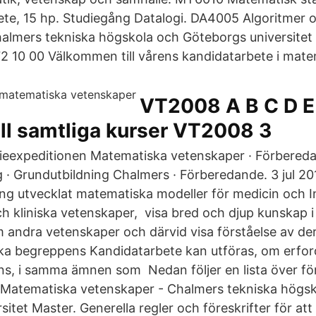
bete, 15 hp. Studiegång Datalogi. DA4005 Algoritmer
almers tekniska högskola och Göteborgs universite
72 10 00 Välkommen till vårens kandidatarbete i matem
VT2008 A B C D E 
ll samtliga kurser VT2008 3
ieexpeditionen Matematiska vetenskaper · Förberedan
g · Grundutbildning Chalmers · Förberedande. 3 jul 2
ing utvecklat matematiska modeller för medicin och I
h kliniska vetenskaper, visa bred och djup kunskap i
andra vetenskaper och därvid visa förståelse av de
a begreppens Kandidatarbete kan utföras, om erfor
ns, i samma ämnen som Nedan följer en lista över förs
 Matematiska vetenskaper - Chalmers tekniska högs
itet Master​. Generella regler och föreskrifter​ för att