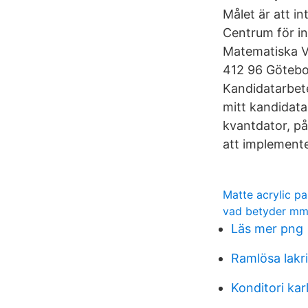
Målet är att i
Centrum för i
Matematiska V
412 96 Götebor
Kandidatarbet
mitt kandidata
kvantdator, på
att implement
Matte acrylic pa
vad betyder mm
Läs mer png
Ramlösa lakri
Konditori kar