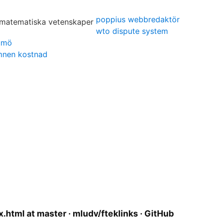
poppius webbredaktör
wto dispute system
lmö
mnen kostnad
x.html at master · mludv/fteklinks · GitHub