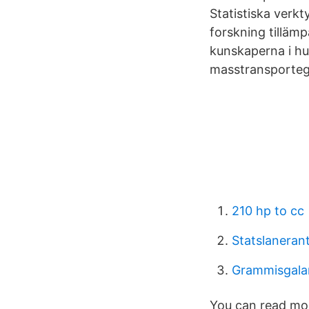
Statistiska verk
forskning tilläm
kunskaperna i h
masstransporteg
210 hp to cc
Statslanera
Grammisgala
You can read mo