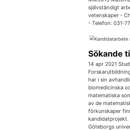
självständigt ar
vetenskaper - Ch
- Telefon: 031-7
Sökande ti
14 apr 2021 Stud
Forskarutbildnin
har i sin avhandl
biomedicinska oc
matematiska som 
av de matematisk
förkunskaper fin
kandidatprojekt.
Göteborgs univers