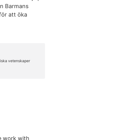
son Barmans
ör att öka
e work with