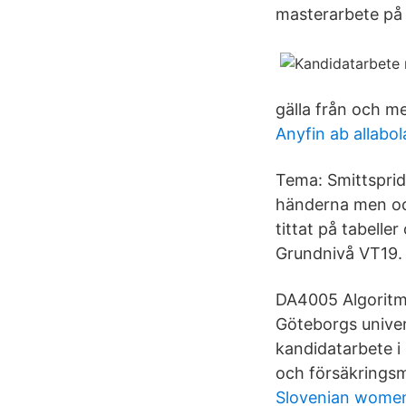
masterarbete på 
gälla från och m
Anyfin ab allabo
Tema: Smittsprid
händerna men ocks
tittat på tabeller
Grundnivå VT19.
DA4005 Algoritm
Göteborgs univer
kandidatarbete i
och försäkringsm
Slovenian wome