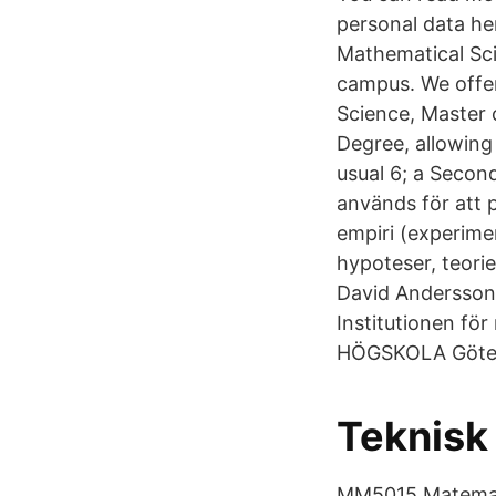
personal data h
Mathematical Sci
campus. We offer
Science, Master 
Degree, allowing
usual 6; a Secon
används för att 
empiri (experime
hypoteser, teori
David Andersson |
Institutionen f
HÖGSKOLA Göteb
Teknisk
MM5015 Matemati