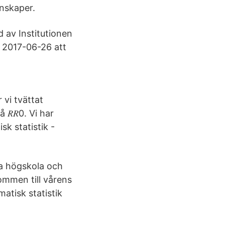
enskaper.
d av Institutionen
 2017-06-26 att
 vi tvättat
𝑅𝑅0. Vi har
sk statistik -
a högskola och
ommen till vårens
atisk statistik