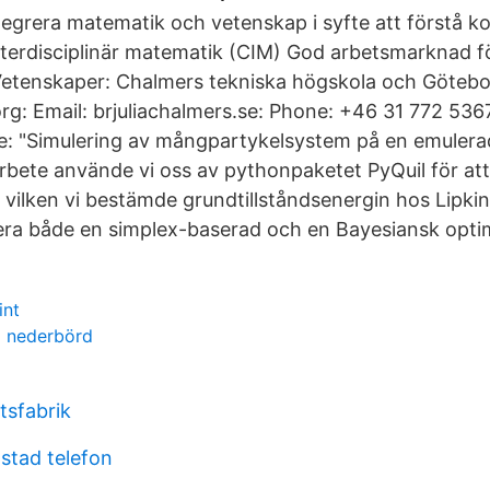
ntegrera matematik och vetenskap i syfte att förstå 
nterdisciplinär matematik (CIM) God arbetsmarknad f
etenskaper: Chalmers tekniska högskola och Göteborg
g: Email: brjulia
chalmers.se: Phone: +46 31 772 536
e: "Simulering av mångpartykelsystem på en emulerad
rbete använde vi oss av pythonpaketet PyQuil för at
 vilken vi bestämde grundtillståndsenergin hos Lip
era både en simplex-baserad och en Bayesiansk opti
int
 nederbörd
tsfabrik
lstad telefon