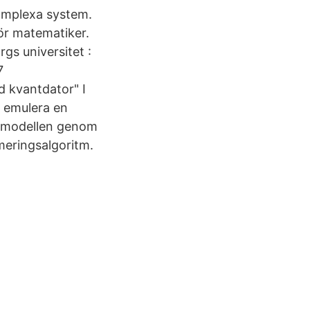
komplexa system.
ör matematiker.
s universitet :
7
 kvantdator" I
t emulera en
kinmodellen genom
meringsalgoritm.