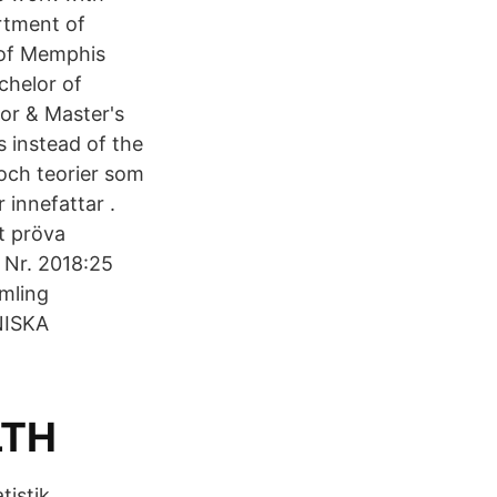
rtment of
 of Memphis
chelor of
or & Master's
s instead of the
och teorier som
innefattar .
t pröva
 Nr. 2018:25
amling
NISKA
LTH
istik,