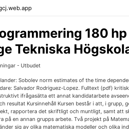
gcj.web.app
ogrammering 180 hp
ge Tekniska Högskol
ningar - Utbudet
lander: Sobolev norm estimates of the time depende
are: Salvador Rodriguez-Lopez. Fulltext (pdf) kritis
truktivt ifrågasätta ett annat kandidatarbete avseend
 resultat Kursinnehåll Kursen består i att, i grupp, 
kt, rapportera det skriftligt och muntligt, samt att sk
a på en annan grupps arbete. Två projekt på Matem
nder sig av olika matematiska modeller och olika inda