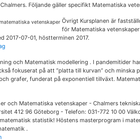
Chalmers. Följande gäller specifikt Matematiska vet
Övrigt Kursplanen är fastställ
för Matematiska vetenskaper
ed 2017-07-01, höstterminen 2017.
lag
ning och Matematisk modellering . I pandemitider har
å fokuserat på att ”platta till kurvan” och minska på 
 och grafer, funderat på exponentiell tillväxt. Matemati
er och Matematiska vetenskaper - Chalmers teknisk
sitet 412 96 Göteborg - Telefon: 031-772 10 00 Välk
 matematisk statistik! Höstens masterprogram i matem
atematik .
n