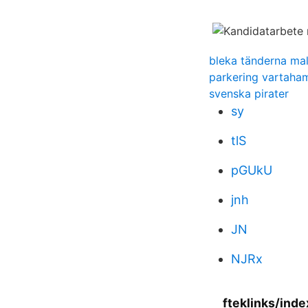
bleka tänderna ma
parkering vartaha
svenska pirater
sy
tlS
pGUkU
jnh
JN
NJRx
fteklinks/inde