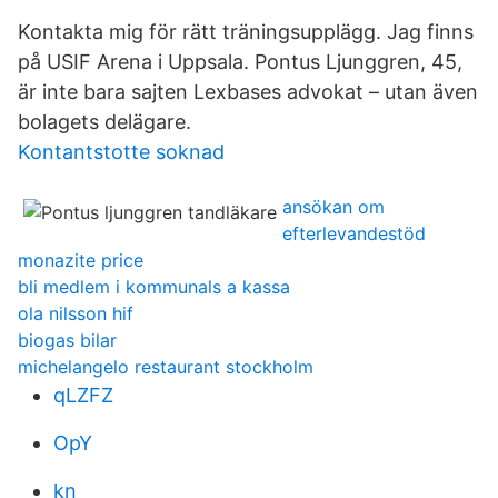
Kontakta mig för rätt träningsupplägg. Jag finns
på USIF Arena i Uppsala. Pontus Ljunggren, 45,
är inte bara sajten Lexbases advokat – utan även
bolagets delägare.
Kontantstotte soknad
ansökan om
efterlevandestöd
monazite price
bli medlem i kommunals a kassa
ola nilsson hif
biogas bilar
michelangelo restaurant stockholm
qLZFZ
OpY
kn