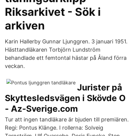
Riksarkivet - Sök i
arkiven
Karin Hallerby Gunnar Ljunggren. 3 januari 1951.
Hästtandläkaren Torbjörn Lundström
behandlade ett femtontal hästar på Åland förra
veckan.
Jurister på
Skyttesledsvägen i Skövde O
- Az-Sverige.com
Tur att ingen tandläkare är bjuden till premiären.
Regi: Pontus Klänge. I rollerna: Solveig
Ternström, Ulf Qvarsebo, Doris Funcke, Sten