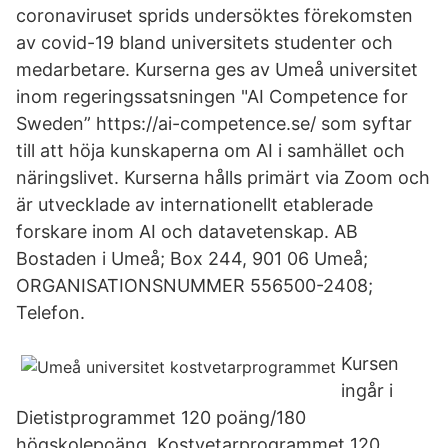
coronaviruset sprids undersöktes förekomsten
av covid-19 bland universitets studenter och
medarbetare. Kurserna ges av Umeå universitet
inom regeringssatsningen "AI Competence for
Sweden” https://ai-competence.se/ som syftar
till att höja kunskaperna om AI i samhället och
näringslivet. Kurserna hålls primärt via Zoom och
är utvecklade av internationellt etablerade
forskare inom AI och datavetenskap. AB
Bostaden i Umeå; Box 244, 901 06 Umeå;
ORGANISATIONSNUMMER 556500-2408;
Telefon.
Kursen
ingår i
Dietistprogrammet 120 poäng/180
högskolepoäng, Kostvetarprogrammet 120