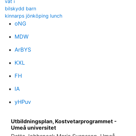
vat i
bilskydd barn
kinnarps jönköping lunch
oNG
MDW
ArBYS
KXL
FH
IA
yHPuv
Utbildningsplan, Kostvetarprogrammet -
Umeå universitet