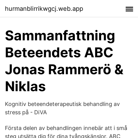
hurmanblirrikwgcj.web.app
Sammanfattning
Beteendets ABC
Jonas Rammerö &
Niklas
Kognitiv beteendeterapeutisk behandling av
stress på - DiVA
Första delen av behandlingen innebär att i små
steg utsätta dig för dina tvångskänslor. ABC