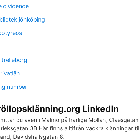
e dividende
bliotek jönköping
potyreos
 trelleborg
rivatlån
ing number
öllopsklänning.org LinkedIn
ittar du även i Malmö på härliga Möllan, Claesgatan
leksgatan 3B.Här finns alltifrån vackra klänningar ti
nd, Davidshallsgatan 8.