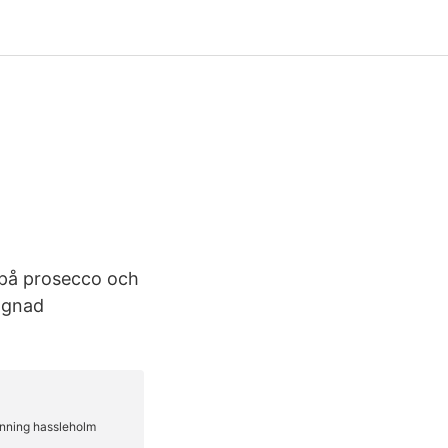
r på prosecco och
gagnad