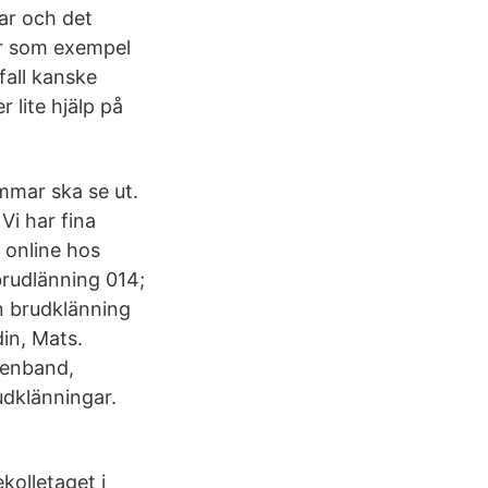
rar och det
ar som exempel
 fall kanske
 lite hjälp på
mmar ska se ut.
 Vi har fina
r online hos
brudlänning 014;
in brudklänning
din, Mats.
idenband,
rudklänningar.
kolletaget i