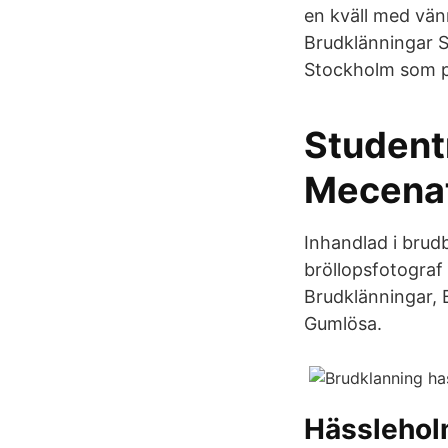
en kväll med vänn
Brudklänningar S
Stockholm som pa
Student
Mecena
Inhandlad i brud
bröllopsfotogra
Brudklänningar, B
Gumlösa.
Hässlehol