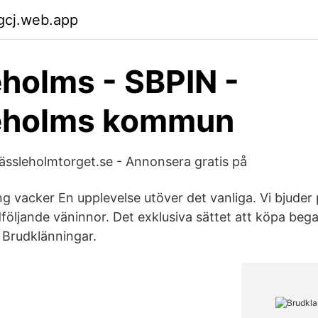
gcj.web.app
holms - SBPIN -
eholms kommun
ässleholmtorget.se - Annonsera gratis på
ng vacker En upplevelse utöver det vanliga. Vi bjude
dföljande väninnor. Det exklusiva sättet att köpa be
 Brudklänningar.