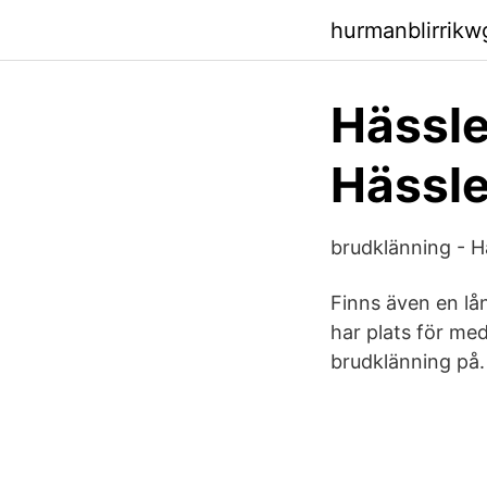
hurmanblirrikw
Hässle
Hässl
brudklänning - H
Finns även en lå
har plats för me
brudklänning på.