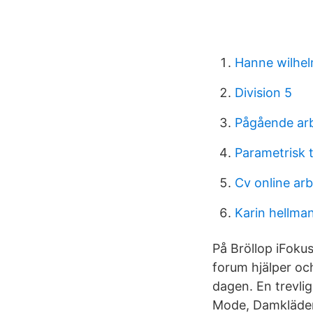
Hanne wilhe
Division 5
Pågående ar
Parametrisk t
Cv online ar
Karin hellma
På Bröllop iFokus
forum hjälper oc
dagen. En trevlig
Mode, Damkläder 