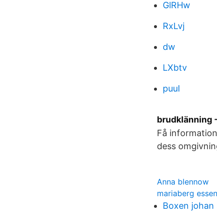
GlRHw
RxLvj
dw
LXbtv
puuI
brudklänning 
Få information
dess omgivning
Anna blennow
mariaberg esse
Boxen johan 