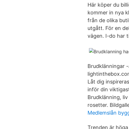
Här köper du bill
kommer in nya kl
från de olika buti
utgått. För en de
vägen. I-do har ti
Brudklänningar -å
lightinthebox.co
Låt dig inspirera
inför din viktiga
Brudklänning, liv
rosetter. Bildgal
Medlemslån byg
Trenden är höga 