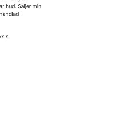
r hud. Säljer min
handlad i
xs,s.