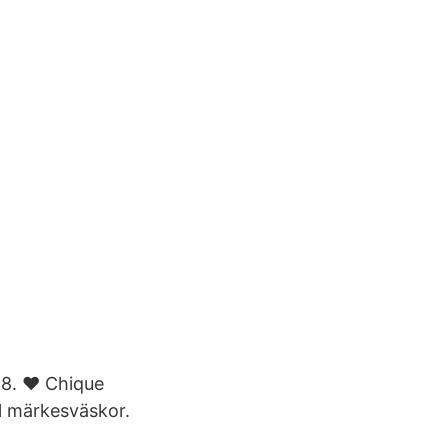
 8. ♥ Chique
ll märkesväskor.