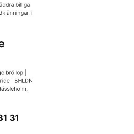
äddra billiga
klänningar i
e
e bröllop |
Bride | BHLDN
Hässleholm,
81 31