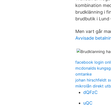
kombination med 
brudklänning i f
brudbutik i Lund
Men vart går man 
Avvisade betalni
facebook login onl
mcdonalds kungsg
omtanke
johan hirschfeldt 
mikrolån direkt ut
dQFzC
uQC