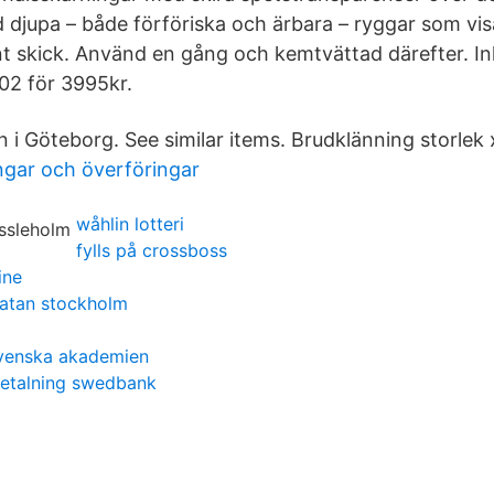
djupa – både förföriska och ärbara – ryggar som visa
int skick. Använd en gång och kemtvättad därefter. In
 02 för 3995kr.
i Göteborg. See similar items. Brudklänning storlek 
ngar och överföringar
wåhlin lotteri
fylls på crossboss
ine
atan stockholm
svenska akademien
betalning swedbank