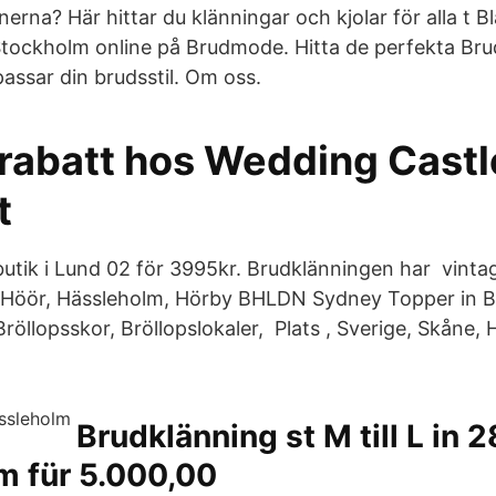
erna? Här hittar du klänningar och kjolar för alla t Bl
tockholm online på Brudmode. Hitta de perfekta Brud
ssar din brudsstil. Om oss.
rabatt hos Wedding Castl
t
butik i Lund 02 för 3995kr. Brudklänningen har vintag
f Höör, Hässleholm, Hörby BHLDN Sydney Topper in 
röllopsskor, Bröllopslokaler, Plats
, Sverige, Skåne, 
Brudklänning st M till L in 2
m für 5.000,00