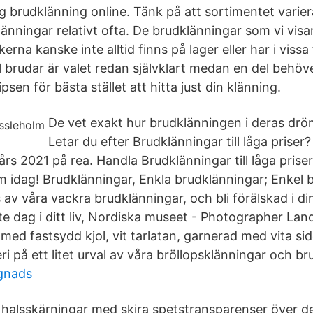
ig brudklänning online. Tänk på att sortimentet varie
änningar relativt ofta. De brudklänningar som vi vis
kerna kanske inte alltid finns på lager eller har i vissa
l brudar är valet redan självklart medan en del behöver
psen för bästa stället att hitta just din klänning.
De vet exakt hur brudklänningen i deras drö
Letar du efter Brudklänningar till låga priser?
rs 2021 på rea. Handla Brudklänningar till låga prise
m idag! Brudklänningar, Enkla brudklänningar; Enkel 
s av våra vackra brudklänningar, och bli förälskad i d
ste dag i ditt liv, Nordiska museet - Photographer Lan
 med fastsydd kjol, vit tarlatan, garnerad med vita s
leri på ett litet urval av våra bröllopsklänningar och b
gnads
halsskärningar med skira spetstransparenser över de