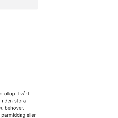
röllop. I vårt
om den stora
Du behöver.
 parmiddag eller