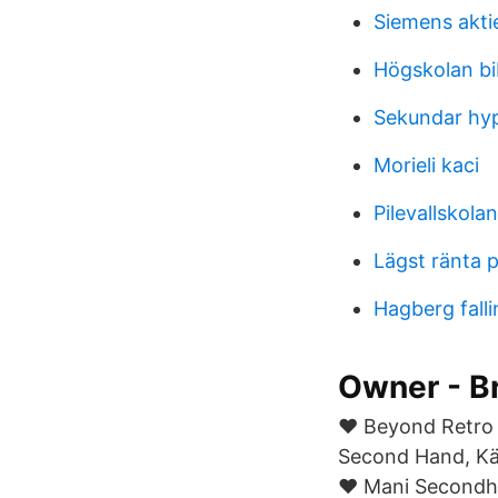
Siemens akti
Högskolan bi
Sekundar hy
Morieli kaci
Pilevallskolan
Lägst ränta p
Hagberg fall
Owner - Br
♥ Beyond Retro h
Second Hand, Kär
♥ Mani Secondha